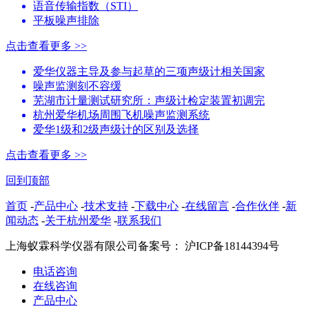
语音传输指数（STI）
平板噪声排除
点击查看更多 >>
爱华仪器主导及参与起草的三项声级计相关国家
噪声监测刻不容缓
芜湖市计量测试研究所：声级计检定装置初调完
杭州爱华机场周围飞机噪声监测系统
爱华1级和2级声级计的区别及选择
点击查看更多 >>
回到顶部
首页
-
产品中心
-
技术支持
-
下载中心
-
在线留言
-
合作伙伴
-
新
闻动态
-
关于杭州爱华
-
联系我们
上海蚁霖科学仪器有限公司
备案号： 沪ICP备18144394号
电话咨询
在线咨询
产品中心