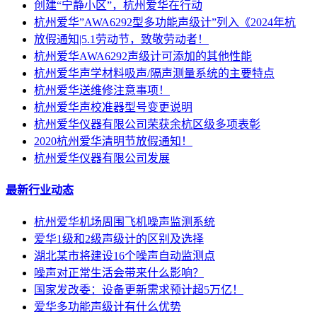
创建“宁静小区”，杭州爱华在行动
杭州爱华”AWA6292型多功能声级计”列入《2024年杭
放假通知|5.1劳动节，致敬劳动者！
杭州爱华AWA6292声级计可添加的其他性能
杭州爱华声学材料吸声/隔声测量系统的主要特点
杭州爱华送维修注意事项！
杭州爱华声校准器型号变更说明
杭州爱华仪器有限公司荣获余杭区级多项表彰
2020杭州爱华清明节放假通知！
杭州爱华仪器有限公司发展
最新行业动态
杭州爱华机场周围飞机噪声监测系统
爱华1级和2级声级计的区别及选择
湖北某市将建设16个噪声自动监测点
噪声对正常生活会带来什么影响？
国家发改委：设备更新需求预计超5万亿！
爱华多功能声级计有什么优势