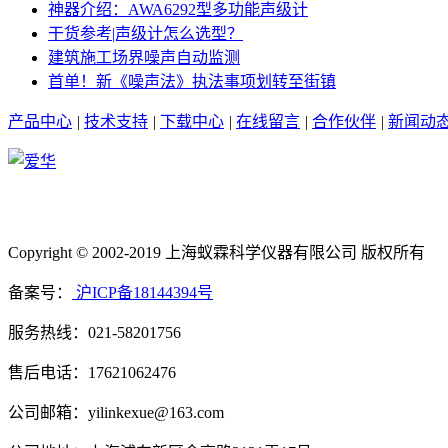
神器介绍：AWA6292型多功能声级计
干货参考|声级计怎么选型？
建筑施工场界噪声自动监测
首单！新《噪声法》执法事项划转至街镇
产品中心
|
技术支持
|
下载中心
|
在线留言
|
合作伙伴
|
新闻动
Copyright © 2002-2019 上海蚁霖科学仪器有限公司 版权所有
备案号：
沪ICP备18144394号
服务热线：021-58201756
售后电话：17621062476
公司邮箱：yilinkexue@163.com