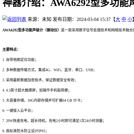
神器介绍：AWA6292型多功能
来源：未知
发布日期：2024-03-04 15:37【
大
中
小
AWA6292型多功能声级计（振动仪）
是一款采用数字信号处理技术和网络技术融合
主要特点：
1. 自带地图定位功能；
2. 多种数据传输方式，集成4G、WiFi、蓝牙、串口、USB；
3. 采用最新数据加密技术，保证数据安全有效；
4. 4.3英寸超大触摸屏，如操作手机般简便；
5. 大容量存储，16G内部存储并可扩展64 GB TF卡；
6. 一键接入云平台；
7. 20W快速充电，超长待机。充电2小时即可满足1次24小时测量；
8. 高标准防水防尘设计IP65；