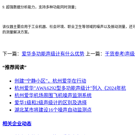
9. 超强数据分析能力，支持多种功能同时测量；
该仪器主要应用于工业机器、社会环境、职业卫生等领域的噪声以及振动测量，还
的测量解决方案。
下一篇：
爱华多功能声级计有什么优势
上一篇：
干货参考|声
“
推荐阅读
”
创建“宁静小区”，杭州爱华在行动
杭州爱华”AWA6292型多功能声级计”列入《2024年杭
杭州爱华机场周围飞机噪声监测系统
爱华1级和2级声级计的区别及选择
湖北某市将建设16个噪声自动监测点
相关企业动态