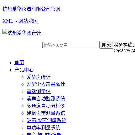
杭州爱华仪器有限公司官网
XML
-
网站地图
服务热线
176210624
首页
产品中心
爱华声级计
爱华个人声暴露计
震动测量仪
噪声自动监测系统
多通道自动分析仪
建筑声学测量系统
吸声/隔声测量系统
声功率测量系统
声音/振动校准器